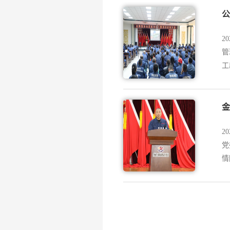
公
2
管
工
金
2
党
情