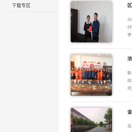
下载专区
区
2
付
李
浓
新
向
司
金
天