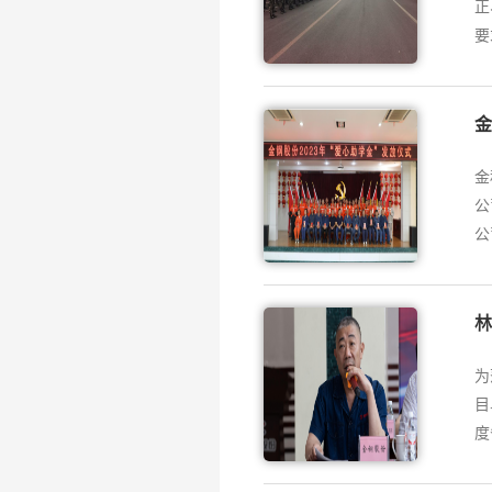
正
要
金
金
公
公
林
为
目
度